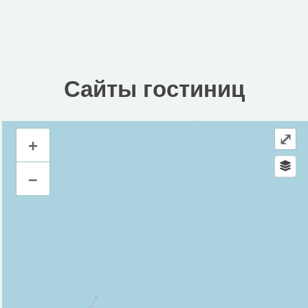
Сайты гостиниц
⤢
+
Сайты гостиниц
–
Инфраструктура
Автозаправочная станция (1)
Автопарковка (1)
Гостиница (1)
Парк развлечений (1)
Парк, сквер (1)
Ресторан (2)
Исторические объекты