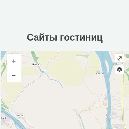
Сайты гостиниц
⤢
+
Сайты гостиниц
–
Инфраструктура
Автопарковка (2)
Водонапорная башня (3)
Гостевой дом (1)
Магазин (2)
Хостел (1)
Исторические объекты