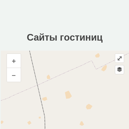
Сайты гостиниц
⤢
+
Сайты гостиниц
–
Инфраструктура
Автозаправочная станция (1)
Гостиница (1)
Магазин (3)
Исторические объекты
Памятник (1)
Природные объекты