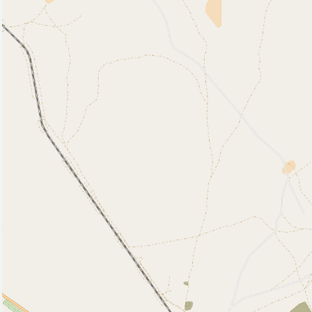
Почта (2)
Стадион (1)
Фастфуд (1)
Исторические объекты
Природные объекты
Пляж (8)