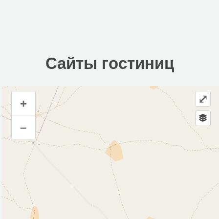
Сайты гостиниц
⤢
+
Сайты гостиниц
–
Инфраструктура
Автозаправочная станция (1)
Автопарковка (2)
Аптека (1)
Банк (2)
Гостевой дом (1)
Кафе (1)
Магазин (21)
Парк, сквер (4)