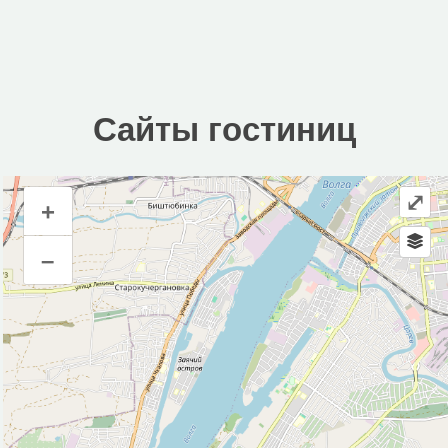
Сайты гостиниц
⤢
+
Сайты гостиниц
–
Инфраструктура
Автозаправочная станция (1)
Магазин (2)
Парк, сквер (2)
Исторические объекты
Природные объекты