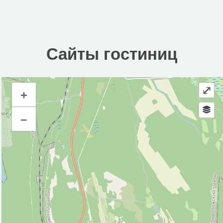
Сайты гостиниц
⤢
+
Сайты гостиниц
–
Инфраструктура
Автозаправочная станция (2)
Автопарковка (16)
Банк (1)
Водонапорная башня (1)
Гостевой дом (2)
Кафе (1)
Колодец (1)
Магазин (13)
Место для костра (3)