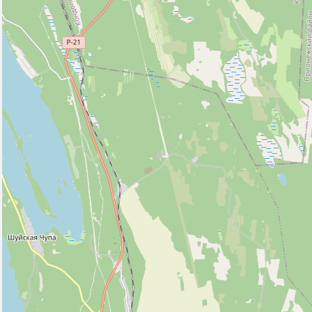
Место для пикника (1)
Почта (1)
Смотровая площадка (5)
Стадион (2)
Охотничья вышка (1)
Исторические объекты
Памятник (1)
Природные объекты
Источник (1)
Пляж (1)