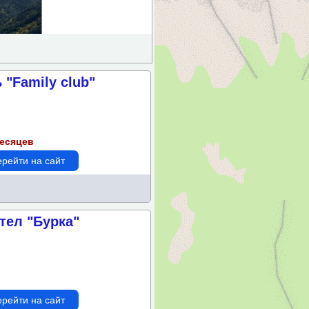
 "Family club"
месяцев
рейти на сайт
тел "Бурка"
рейти на сайт