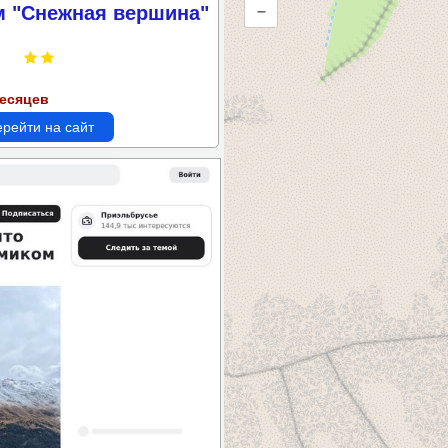
м "Снежная вершина"
–
метрам
месяцев
рейти на сайт