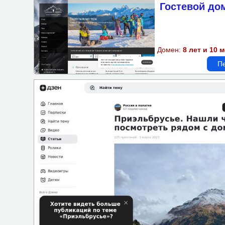
Гостевой до
Подбор объектов по пара
Бассейн
Домен:
8 лет и 10 
Спортзал-площадка
Пе
Доступная среда
Wi-Fi
Парковка
Детская площадка
Бизнес-центр
Завтрак
Казино
Кондиционер