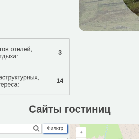
тов отелей,
3
тдыха:
аструктурных,
14
тереса:
Сайты гостиниц
Фильтр
+