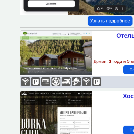
Проживание с животными
Ресторан-кафе
Узнать подробнее
Сейф
Отель
СПА
Частный пляж
Домен:
3 года и 5 
Мини-бар
Пе
Фен
Оплата картой
Хос
Камера хранения
Трансфер
Озелененная территория
Пе