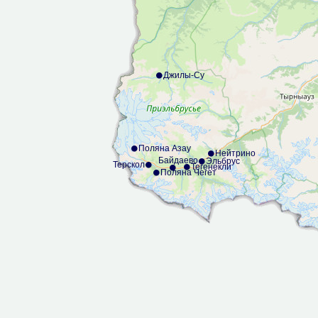
Джилы-Су
Поляна Азау
Нейтрино
Байдаево
Эльбрус
Терскол
Тегенекли
Поляна Чегет