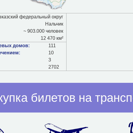
вказский федеральный округ
Нальчик
~ 903.000 человек
12 470 км²
тевых домов:
111
ечением:
10
3
2702
купка билетов на трансп