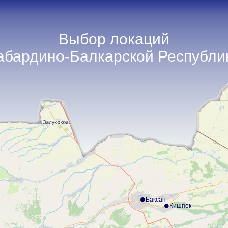
Выбор локаций
абардино-Балкарской Республи
Баксан
Кишпек