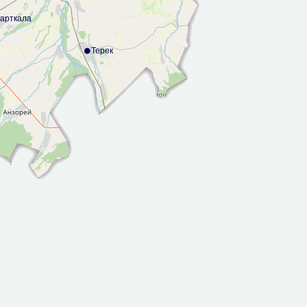
арткала
Терек