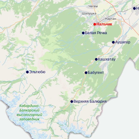
Н
Нальчик
Белая Речка
Аушигер
Кашхатау
Эльтюбю
Бабугент
Верхняя Балкария