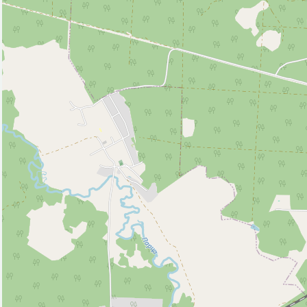
Кафе (3)
Магазин (41)
Мотель (1)
Полицейский участок (1)
Почта (2)
Рынок, базар (1)
Центр искусств (1)
Церковь (1)
Исторические объекты
Памятник (1)
Природные объекты