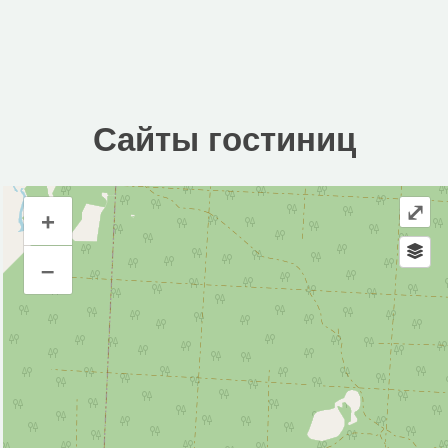
Сайты гостиниц
⤢
+
Сайты гостиниц
–
Инфраструктура
Автозаправочная станция (3)
Автопарковка (3)
Аппартаменты (1)
Аптека (4)
Банк (3)
Банкомат (2)
Водонапорная башня (1)