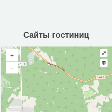
Сайты гостиниц
⤢
+
Сайты гостиниц
–
Инфраструктура
Водонапорная башня (2)
Магазин (1)
Исторические объекты
Природные объекты
Источник (1)