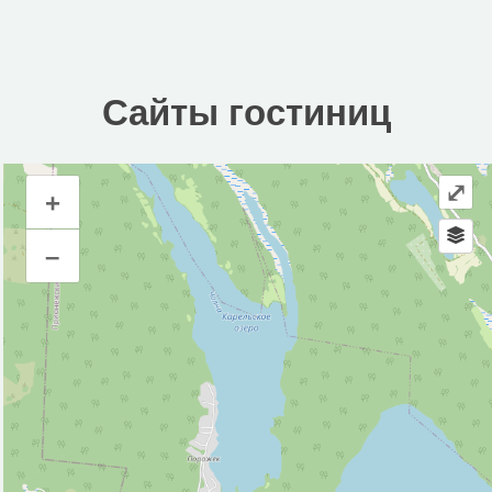
Сайты гостиниц
⤢
+
Сайты гостиниц
–
Инфраструктура
Автозаправочная станция (1)
Автопарковка (1)
Аптека (2)
Банк (1)
Банкомат (1)
Библиотека (1)
Кафе (2)
Магазин (11)
Место для пикника (2)