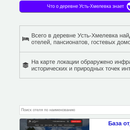
Что о деревне Усть-Хмелевка знает
Всего в деревне Усть-Хмелевка най
отелей, пансионатов, гостевых домо
На карте локации обраружено инфр
исторических и природных точек ин
База о
Подбор объектов по пара