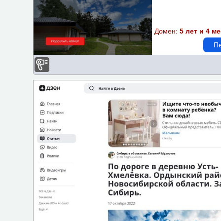
Бассейн
Домен:
5 лет и 4 м
Спортзал-площадка
Пе
Доступная среда
Wi-Fi
Парковка
Детская площадка
Бизнес-центр
Завтрак
Казино
Кондиционер
Проживание с животными