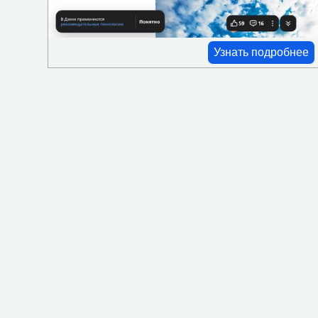
Ресторан-кафе
Сейф
Узнать подробнее
СПА
Частный пляж
Мини-бар
Фен
Оплата картой
Камера хранения
Трансфер
Озелененная территория