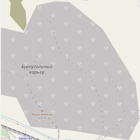
Парк, сквер (9)
Рынок, базар (1)
Спортивный центр (1)
Фастфуд (1)
Церковь (1)
Исторические объекты
Памятник (1)
Природные объекты
Источник (1)