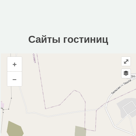
Сайты гостиниц
⤢
+
Сайты гостиниц
–
Инфраструктура
Автопарковка (11)
Автостанция, автовокзал (1)
Аптека (2)
Банк (1)
Банкомат (2)
Больница (1)
Водонапорная башня (1)
Магазин (14)