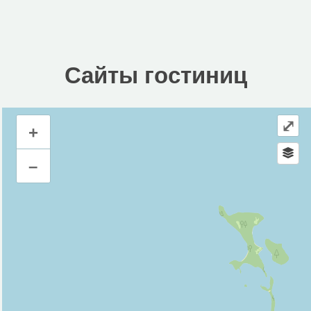
Сайты гостиниц
⤢
+
Сайты гостиниц
–
Инфраструктура
Водонапорная башня (1)
Магазин (5)
Церковь (1)
Исторические объекты
Памятник (1)
Природные объекты