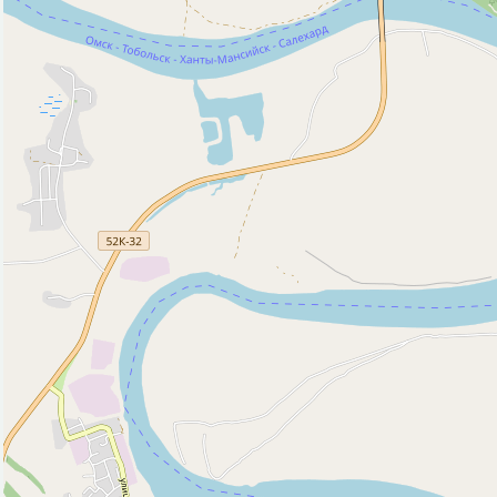
Гостиница (1)
Кафе (4)
Магазин (48)
Парк, сквер (5)
Полицейский участок (1)
Почта (6)
Стадион (2)
Театр (1)
Фонтан (1)
Исторические объекты
Памятник (4)
Природные объекты