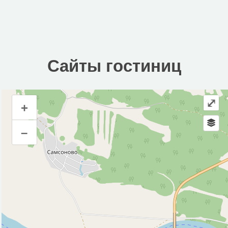
Сайты гостиниц
⤢
+
Сайты гостиниц
–
Инфраструктура
Автозаправочная станция (3)
Автомойка (1)
Автопарковка (7)
Аптека (11)
Банк (2)
Банкомат (3)
Бар (1)
Водонапорная башня (1)