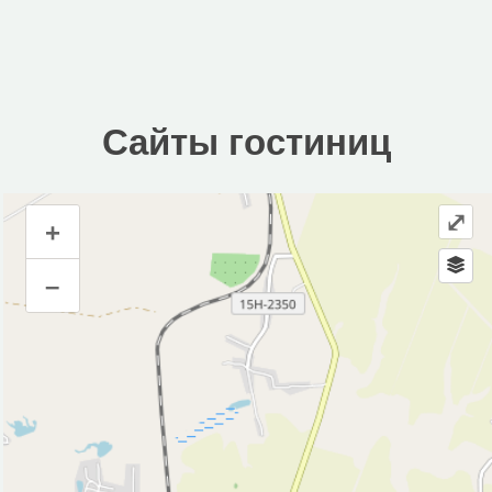
Сайты гостиниц
⤢
+
Сайты гостиниц
–
Инфраструктура
Автозаправочная станция (3)
Автопарковка (9)
Аптека (6)
Аэропорт, аэродром (1)
Банк (2)
Банкомат (3)
Бар (2)
Водонапорная башня (1)