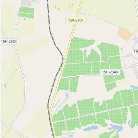
Гостиница (2)
Вокзал, станция (1)
Кафе (3)
Магазин (61)
Парк, сквер (2)
Почта (2)
Ресторан (1)
Рынок, базар (1)
Спортивный центр (1)
Стоматолог (1)
Стоянка такси (5)
Фастфуд (2)
Фонтан (2)
Церковь (3)
Часовня (1)
Исторические объекты
Кремль, крепость, дворец (2)
Памятник (7)
Природные объекты