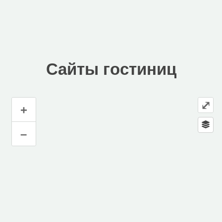
Сайты гостиниц
⤢
+
Сайты гостиниц
–
Инфраструктура
Автозаправочная станция (1)
Автомойка (1)
Автопарковка (1)
Кафе (2)
Магазин (1)
Почта (1)
Церковь (1)