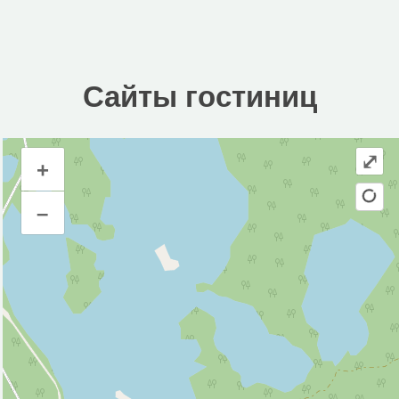
Сайты гостиниц
⤢
+
Сайты гостиниц
–
Инфраструктура
Исторические объекты
Природные объекты