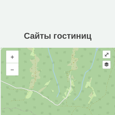
Сайты гостиниц
⤢
+
Сайты гостиниц
–
Инфраструктура
Магазин (2)
Смотровая площадка (2)
Исторические объекты
Природные объекты
Вершина горы, холма (11)