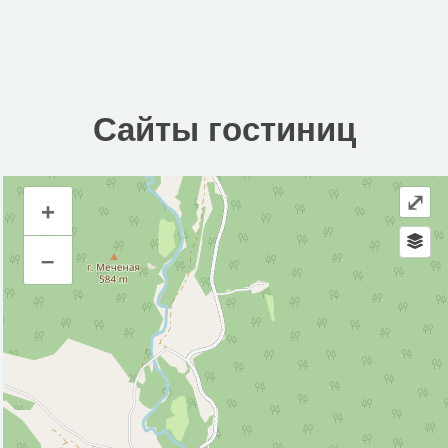
Сайты гостиниц
⤢
+
Сайты гостиниц
–
Инфраструктура
Автомойка (1)
Автостанция, автовокзал (1)
Больница (1)
Кафе (1)
Магазин (9)
Почта (1)
Стадион (1)