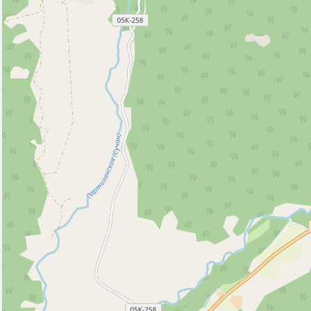
Исторические объекты
Природные объекты
Вершина горы, холма (5)