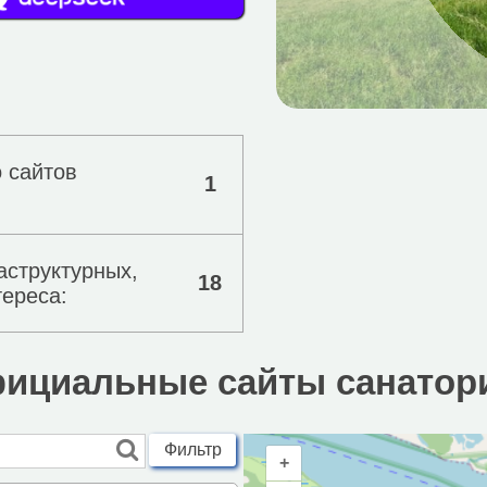
 сайтов
1
аструктурных,
18
тереса:
ициальные сайты санатор
Фильтр
+