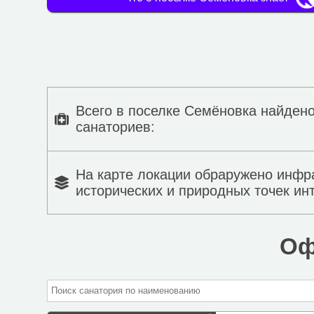
Всего в поселке Семёновка найдено
санаториев:
На карте локации обраружено инфр
исторических и природных точек ин
Оф