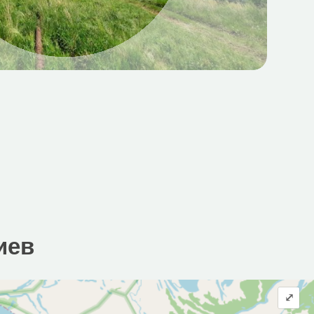
иев
⤢