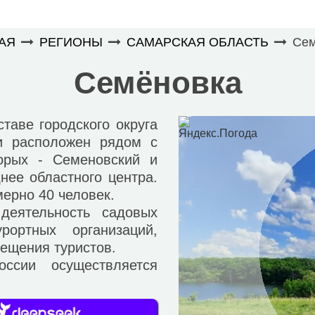
АЯ
РЕГИОНЫ
САМАРСКАЯ ОБЛАСТЬ
Сем
Семёновка
аве городского округа
и расположен рядом с
орых - Семеновский и
нее областного центра.
ерно 40 человек.
ятельность садовых
рортных организаций,
мещения туристов.
и осуществляется