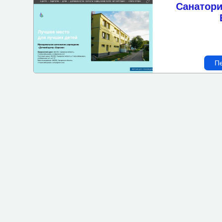
Санатори
Подбор объектов по пара
Бассейн
Спортзал-площадка
Пе
Доступная среда
Wi-Fi
Парковка
Детская площадка
Бизнес-центр
Завтрак
Казино
Кондиционер