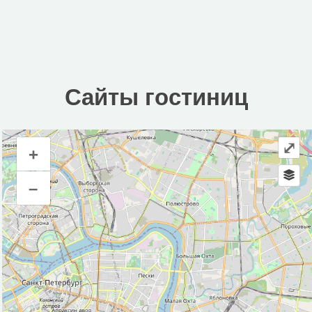
Сайты гостиниц
⤢
+
Сайты гостиниц
–
Инфраструктура
Автозаправочная станция (7)
Автомобильная зарядная станция (5)
Автомойка (11)
Автопарковка (485)
Автопрокат (3)
Аптека (67)
Банк (21)