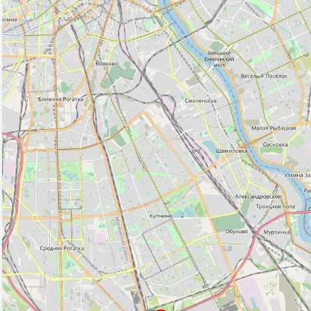
Банкомат (68)
Бар (5)
Библиотека (7)
Больница (10)
Ветеринар (8)
(1)
Водонапорная башня (2)
Выставочный центр (1)
Гостевой дом (1)
Гостиница (8)
Кафе (100)
Кинотеатр (2)
Колодец (13)
Ледовый каток (1)
Магазин (861)
Место для пикника (3)
Музей (10)
Обелиск (1)
Обсерватория (2)
Паб (3)
Парк, сквер (48)
Плавательный бассейн (6)
Платёжный терминал (7)