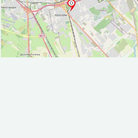
Поликлиника (14)
Полицейский участок (9)
Почта (18)
Ресторан (31)
Рынок, базар (1)
Смотровая площадка (24)
Спортивный центр (7)
Стоматолог (15)
Стоянка такси (2)
Театр (1)
Университет/институт (7)
Фастфуд (80)
Фитнес-центр (1)
Фонтан (10)
Храм (1)
Центр искусств (4)
Церковь (12)
Исторические объекты
Историческое здание (67)
Монумент (3)
Памятник (87)