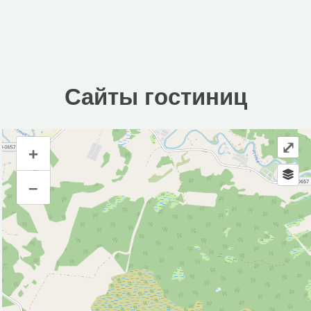
Сайты гостиниц
⤢
+
Сайты гостиниц
–
Инфраструктура
Автозаправочная станция (7)
Автомойка (9)
Автопарковка (72)
Аптека (20)
Банк (7)
Банкомат (9)
Бар (1)