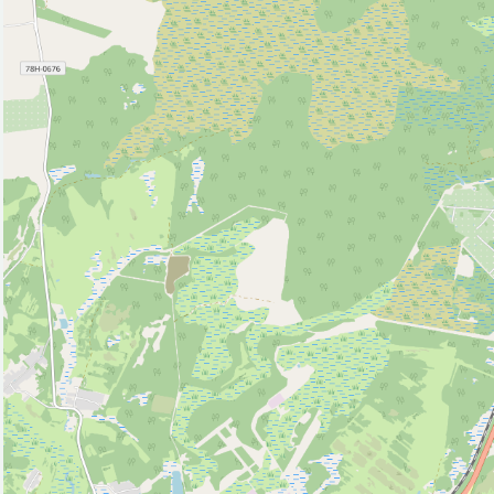
Библиотека (1)
Больница (2)
Ветеринар (2)
Водонапорная башня (3)
Гостевой дом (4)
Гостиница (10)
Действующий монастырь (3)
Кафе (27)
Кинотеатр (2)
Колодец (14)
Магазин (289)
Мотель (1)
Музей (9)
Парк, сквер (4)
Полицейский участок (1)
Почта (5)
Ресторан (14)
Рынок, базар (3)
Смотровая площадка (4)
Собор (1)
Спортивный центр (2)
Стадион (1)
Стоматолог (1)