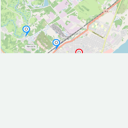
Театр (1)
Фастфуд (6)
Хостел (1)
Художественная галерея (2)
Центр искусств (2)
Церковь (27)
Часовня (3)
Исторические объекты
Место раскопок (1)
Памятник (11)
Придорожный крест (1)
Природные объекты