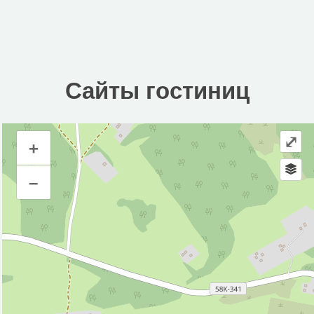
Сайты гостиниц
⤢
+
Сайты гостиниц
–
Инфраструктура
Автопарковка (2)
Смотровая площадка (1)
Станция канатной дороги (2)
Исторические объекты
Природные объекты