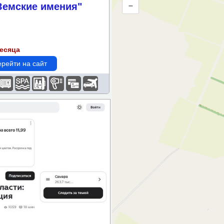
Земские имения"
–
метрам
месяца
рейти на сайт