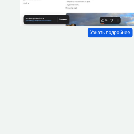
Проживание с животными
Ресторан-кафе
Сейф
Узнать подробнее
СПА
Частный пляж
Мини-бар
Фен
Оплата картой
Камера хранения
Трансфер
Озелененная территория