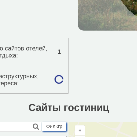
о сайтов отелей,
1
тдыха:
аструктурных,
тереса:
Сайты гостиниц
Фильтр
+