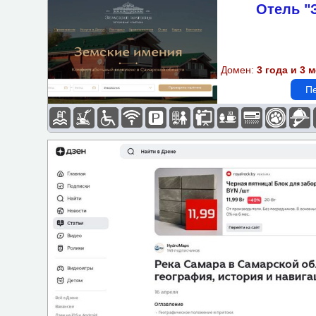
Отель "
Подбор объектов по пара
Бассейн
Домен:
3 года и 3 
Спортзал-площадка
Пе
Доступная среда
Wi-Fi
Парковка
Детская площадка
Бизнес-центр
Завтрак
Казино
Кондиционер