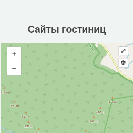
Сайты гостиниц
⤢
+
Сайты гостиниц
–
Инфраструктура
Гостевой дом (1)
Место для пикника (1)
Исторические объекты
Природные объекты