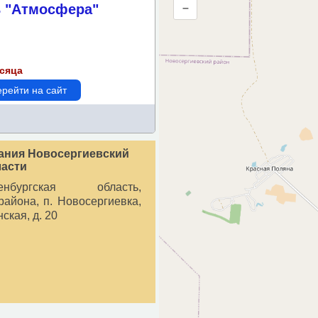
 "Атмосфера"
–
метрам
есяца
рейти на сайт
ания Новосергиевский
ласти
бургская область,
района, п. Новосергиевка,
ская, д. 20