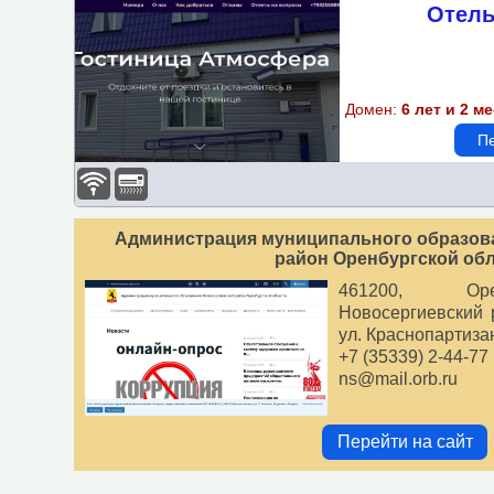
Отель
Подбор объектов по пара
Бассейн
Домен:
6 лет и 2 м
Спортзал-площадка
Пе
Доступная среда
Wi-Fi
Администрация муниципального образов
Парковка
район Оренбургской об
Детская площадка
461200, Орен
Новосергиевский 
Бизнес-центр
ул. Краснопартизан
+7 (35339) 2-44-77
Завтрак
ns@mail.orb.ru
Казино
Перейти на сайт
Кондиционер