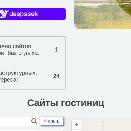
дено сайтов
1
в, баз отдыха:
аструктурных,
24
тереса:
Сайты гостиниц
Фильтр
+