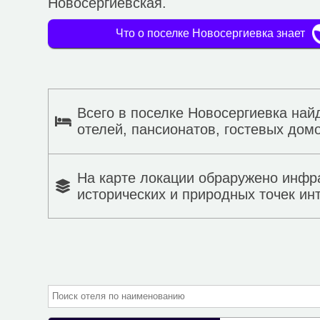
Новосергиевская.
Что о поселке Новосергиевка знает
Всего в поселке Новосергиевка най
отелей, пансионатов, гостевых домо
На карте локации обраружено инфр
исторических и природных точек ин