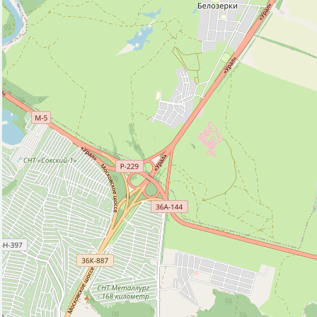
Парк, сквер (4)
Полицейский участок (1)
Почта (1)
Ресторан (2)
Рынок, базар (1)
Смотровая площадка (1)
Стоматолог (1)
Фастфуд (1)
Фонтан (1)
Церковь (1)
Исторические объекты
Памятник (2)
Природные объекты
Вершина горы, холма (2)