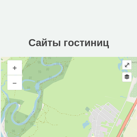
Сайты гостиниц
⤢
+
Сайты гостиниц
–
Инфраструктура
Автомобильная зарядная станция (1)
Автомойка (3)
Автопарковка (18)
Аптека (3)
Больница (1)
Магазин (27)
Место для пикника (2)