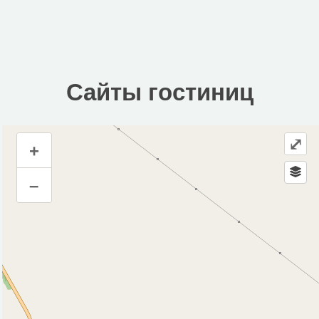
Сайты гостиниц
⤢
+
Сайты гостиниц
–
Инфраструктура
Автомойка (1)
Автопарковка (4)
Аптека (1)
Банк (1)
Водонапорная башня (2)
Магазин (10)
Парк, сквер (4)
Рынок, базар (1)