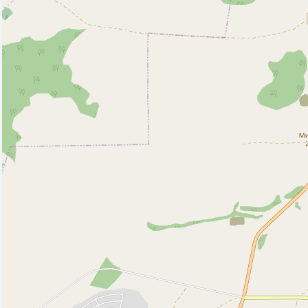
Кинотеатр (1)
Магазин (28)
Мечеть (1)
Парк, сквер (2)
Почта (1)
Рынок, базар (1)
Театр (1)
Фастфуд (1)
Исторические объекты
Природные объекты
Вершина горы, холма (2)
Источник (1)