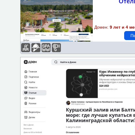
Отел
Подбор объектов по пара
Бассейн
Домен:
9 лет и 4 м
Спортзал-площадка
Пе
Доступная среда
Wi-Fi
Парковка
Детская площадка
Бизнес-центр
Завтрак
Казино
Кондиционер