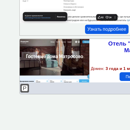
Проживание с животными
Ресторан-кафе
Сейф
Узнать подробнее
СПА
Отель 
Частный пляж
М
Мини-бар
Домен:
3 года и 1 
Фен
Пе
Оплата картой
Камера хранения
Трансфер
Озелененная территория