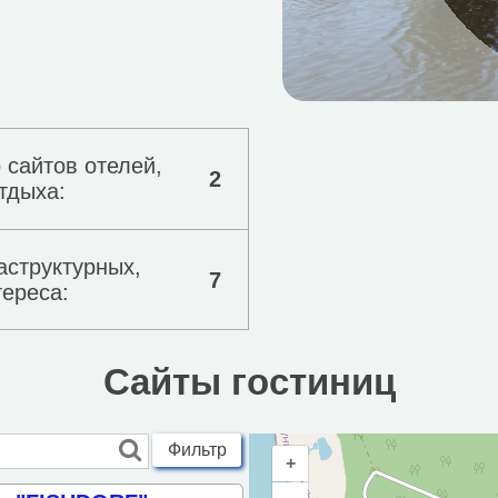
 сайтов отелей,
2
тдыха:
аструктурных,
7
тереса:
Сайты гостиниц
Фильтр
+