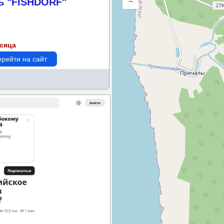
ь "FISHDORF"
–
метрам
есяца
рейти на сайт