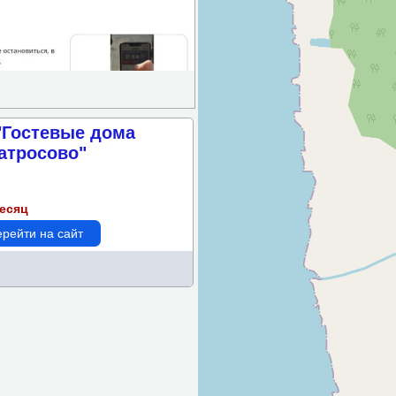
"Гостевые дома
атросово"
месяц
рейти на сайт