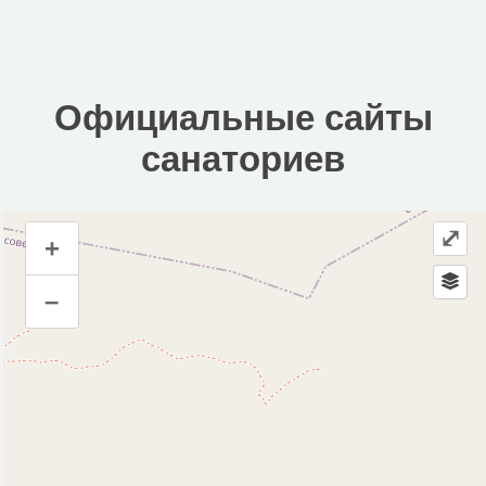
Официальные сайты
санаториев
⤢
+
Официальные сайты санаториев
–
Инфраструктура
Автопарковка (2)
Больница (2)
Плавательный бассейн (1)
Фонтан (1)
Исторические объекты