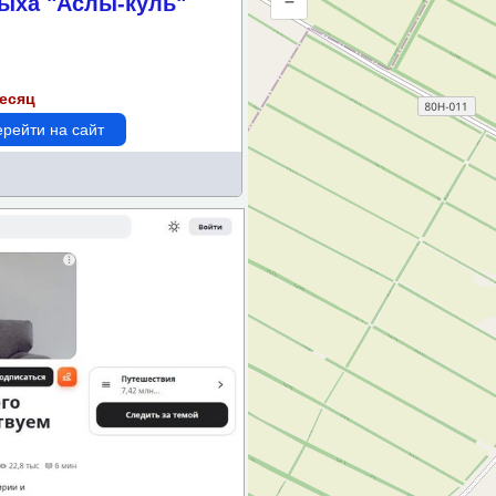
ыха "Аслы-куль"
–
метрам
месяц
рейти на сайт