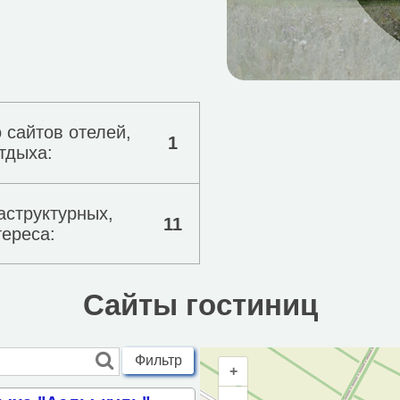
 сайтов отелей,
1
тдыха:
аструктурных,
11
тереса:
Сайты гостиниц
Фильтр
+