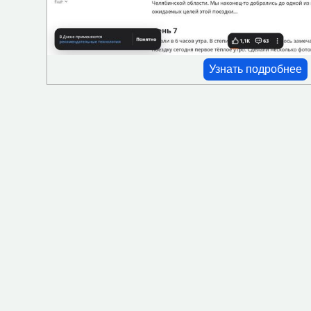
Проживание с животными
Ресторан-кафе
Сейф
Узнать подробнее
СПА
Частный пляж
Мини-бар
Фен
Оплата картой
Камера хранения
Трансфер
Озелененная территория