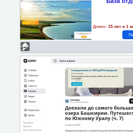
База отд
Подбор объектов по пара
Бассейн
Домен:
15 лет и 1 
Спортзал-площадка
Пе
Доступная среда
Wi-Fi
Парковка
Детская площадка
Бизнес-центр
Завтрак
Казино
Кондиционер