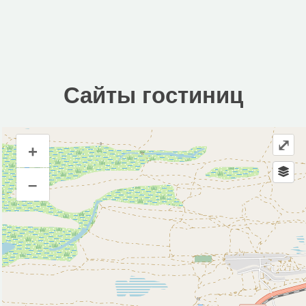
Сайты гостиниц
⤢
+
Сайты гостиниц
–
Инфраструктура
Автозаправочная станция (1)
Автопарковка (4)
Магазин (7)
Центр искусств (1)
Исторические объекты
Монумент (1)