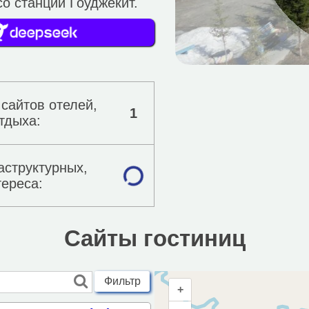
о станции Гоуджекит.
 сайтов отелей,
1
тдыха:
аструктурных,
тереса:
Сайты гостиниц
Фильтр
+