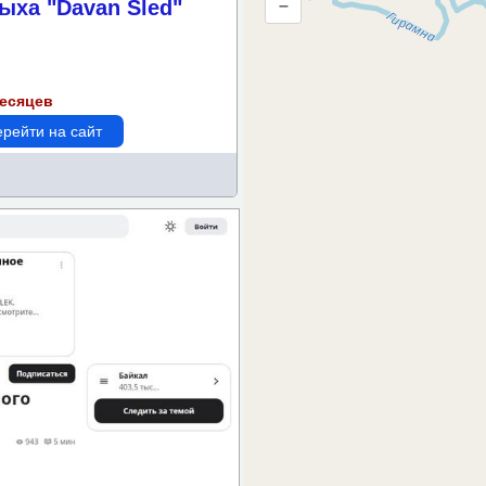
ыха "Davan Sled"
–
метрам
месяцев
рейти на сайт