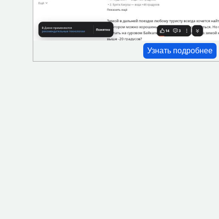
Проживание с животными
Ресторан-кафе
Сейф
Узнать подробнее
СПА
Частный пляж
Мини-бар
Фен
Оплата картой
Камера хранения
Трансфер
Озелененная территория