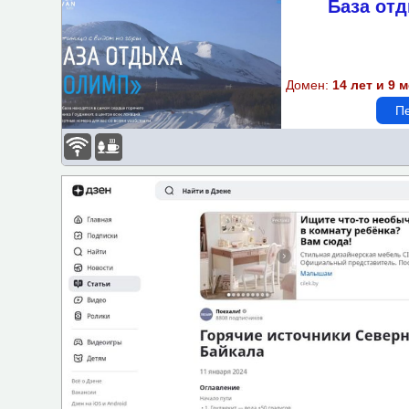
База отд
Подбор объектов по пара
Бассейн
Домен:
14 лет и 9 
Спортзал-площадка
Пе
Доступная среда
Wi-Fi
Парковка
Детская площадка
Бизнес-центр
Завтрак
Казино
Кондиционер