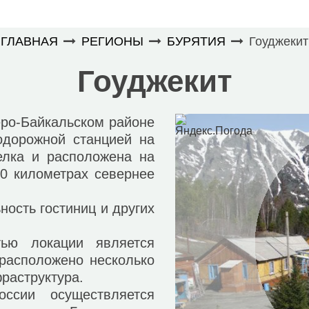
ГЛАВНАЯ
РЕГИОНЫ
БУРЯТИЯ
Гоуджекит
Гоуджекит
ро-Байкальском районе
одорожной станцией на
елка и расположена на
40 километрах севернее
ость гостиниц и других
ю локации является
 расположено несколько
фраструктура.
и осуществляется