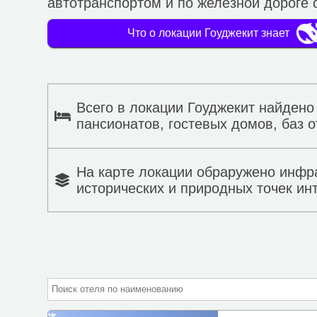
автотранспортом и по железной дороге с
Что о локации Гоуджекит знает
Всего в локации Гоуджекит найдено
пансионатов, гостевых домов, баз о
На карте локации обраружено инфр
исторических и природных точек ин