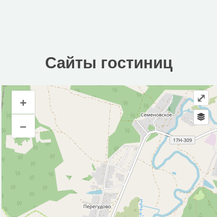
Сайты гостиниц
⤢
+
Сайты гостиниц
–
Инфраструктура
Автопарковка (2)
Водонапорная башня (1)
Магазин (1)
Место для рыбалки (1)
Мотель (1)
Обслуживаемый пляж (1)
Исторические объекты