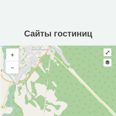
Сайты гостиниц
⤢
+
Сайты гостиниц
–
Инфраструктура
Автозаправочная станция (2)
Автопарковка (17)
Аптека (1)
Банк (2)
Банкомат (1)
Кафе (1)
Магазин (12)
Стадион (1)