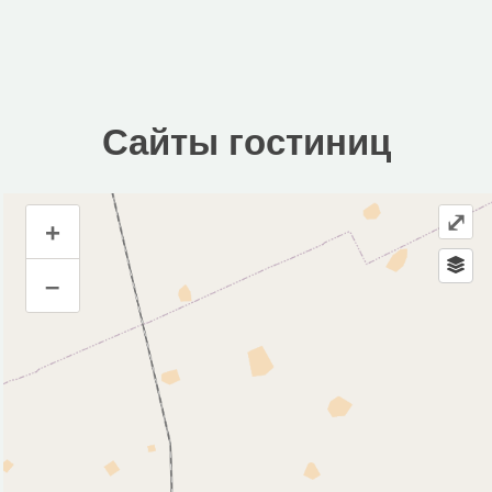
Сайты гостиниц
⤢
+
Сайты гостиниц
–
Инфраструктура
Автозаправочная станция (1)
Гостиница (1)
Магазин (3)
Исторические объекты
Памятник (1)
Природные объекты