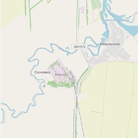
Водонапорная башня (1)
Кафе (2)
Колодец (1)
Магазин (126)
Парк, сквер (5)
Платёжный терминал (3)
Поликлиника (1)
Полицейский участок (1)
Почта (6)
Ресторан (1)
Рынок, базар (1)
Спортивный центр (1)
Стадион (2)
Стоматолог (1)
Стоянка такси (1)
Театр (1)
Фастфуд (7)
Фитнес-центр (1)
Церковь (3)
Исторические объекты
Памятник (19)