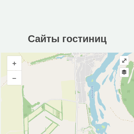
Сайты гостиниц
⤢
+
Сайты гостиниц
–
Инфраструктура
Автозаправочная станция (1)
Автомойка (4)
Автопарковка (23)
Аптека (8)
Банк (5)
Банкомат (5)
Библиотека (1)
Больница (2)