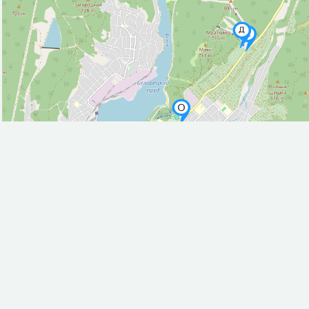
Университет/институт (1)
Фастфуд (7)
Фонтан (2)
Церковь (4)
Эстрада (2)
Исторические объекты
Памятник (16)
Природные объекты
Вершина горы, холма (13)
Источник (12)
Пляж (4)