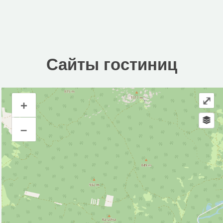
Сайты гостиниц
⤢
+
Сайты гостиниц
–
Инфраструктура
Автозаправочная станция (8)
Автомойка (2)
Автопарковка (203)
Автостанция, автовокзал (3)
Аптека (26)
Банк (9)
Библиотека (2)
Больница (11)