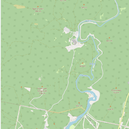
Ветеринар (2)
Водонапорная башня (1)
Гостевой дом (1)
Гостиница (1)
Вокзал, станция (5)
Кафе (14)
Колодец (4)
Магазин (164)
Место для пикника (12)
Мечеть (1)
Парк развлечений (1)
Парк, сквер (18)
Полицейский участок (2)
Почта (7)
Ресторан (2)
Рынок, базар (1)
Смотровая площадка (15)
Спортивный центр (5)
Стадион (4)
Станция канатной дороги (3)
Стоматолог (1)
Стоянка такси (4)