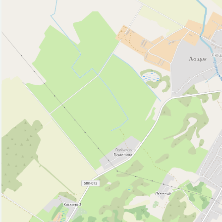
Парк, сквер (2)
Полицейский участок (1)
Почта (1)
Ресторан (1)
Рынок, базар (1)
Стадион (1)
Церковь (2)
Исторические объекты
Памятник (2)
Природные объекты