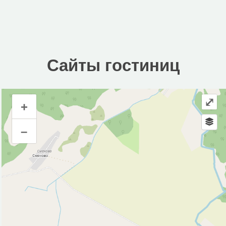
Сайты гостиниц
⤢
+
Сайты гостиниц
–
Инфраструктура
Автозаправочная станция (2)
Автопарковка (3)
Аптека (1)
Банк (2)
Банкомат (2)
Гостиница (1)
Кафе (1)
Магазин (32)