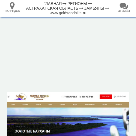
ГЛАВНАЯ
РЕГИОНЫ
АСТРАХАНСКАЯ ОБЛАСТЬ
ЗАМЬЯНЫ
ЧТО РЯДОМ
ОТЗЫВЫ
www.goldsandhills.ru
⤢
ЧТО
+
33.105265
68.973718
РЯДОМ
База отдыха "Золотые Барханы"
–
Инфраструктура
Гостиница (1)
Магазин (1)
Почта (1)
Исторические объекты
Природные объекты
Пляж (2)
2 км