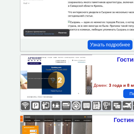
Проживание с животными
Ресторан-кафе
Сейф
СПА
Узнать подробнее
Частный пляж
Гости
Мини-бар
Фен
Домен:
3 года и 8 
Оплата картой
Пе
Камера хранения
Трансфер
Гостин
Озелененная территория