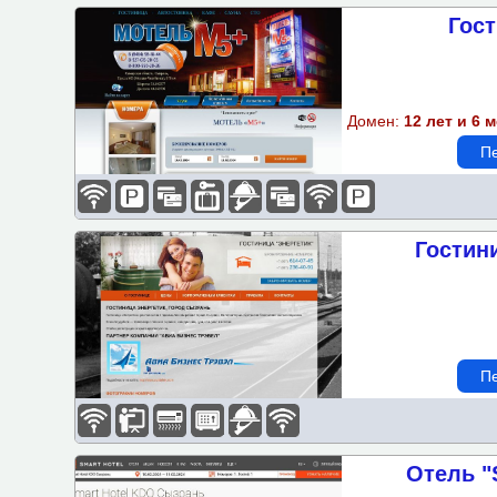
Гос
Домен:
12 лет и 6 
Пе
Гостин
Пе
Отель "