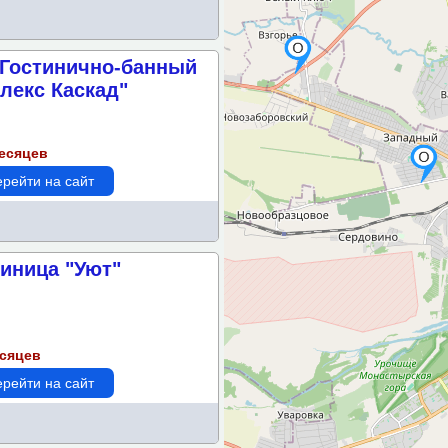
"Гостинично-банный
лекс Каскад"
месяцев
рейти на сайт
тиница "Уют"
есяцев
рейти на сайт