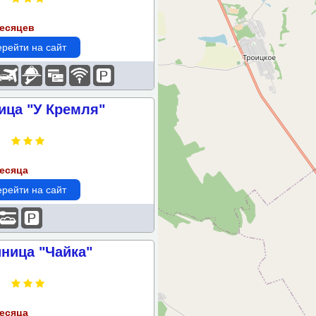
месяцев
рейти на сайт
ица "У Кремля"
месяца
рейти на сайт
иница "Чайка"
месяца