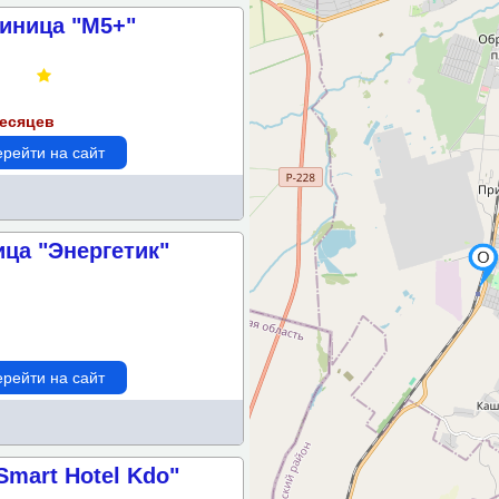
тиница "М5+"
месяцев
рейти на сайт
ица "Энергетик"
рейти на сайт
Smart Hotel Kdo"