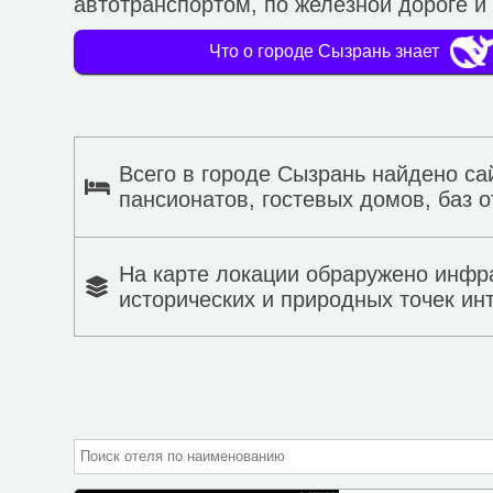
автотранспортом, по железной дороге и 
Что о городе Сызрань знает
Всего в городе Сызрань найдено са
пансионатов, гостевых домов, баз о
На карте локации обраружено инфр
исторических и природных точек ин