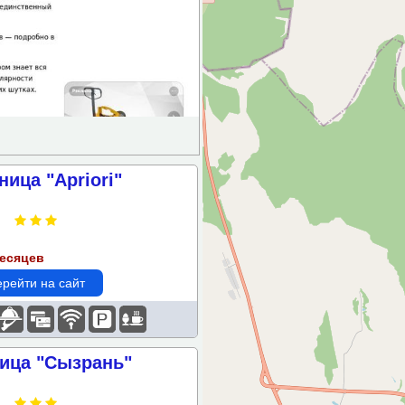
ница "Apriori"
месяцев
рейти на сайт
ица "Сызрань"