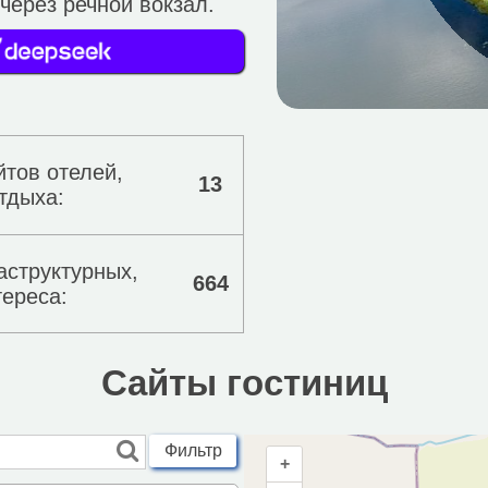
через речной вокзал.
йтов отелей,
13
тдыха:
аструктурных,
664
тереса:
Сайты гостиниц
Фильтр
+