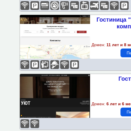
Гостиница 
комп
Домен:
11 лет и 8 
Пе
Гос
Домен:
6 лет и 6 м
Пе