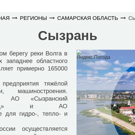
НАЯ
РЕГИОНЫ
САМАРСКАЯ ОБЛАСТЬ
Сы
Сызрань
 берегу реки Волга в
х западнее областного
вляет примерно 165000
редприятия тяжёлой
ки, машиностроения.
я АО «Сызранский
й завод» и АО
 для гидро-, тепло- и
и осуществляется