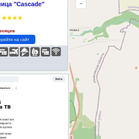
ница "Cascade"
–
метрам
месяцев
рейти на сайт