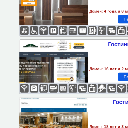
Домен:
4 года и 8 
Пе
Гостин
Домен:
16 лет и 2 
Пе
Гост
Домен:
18 лет и 3 