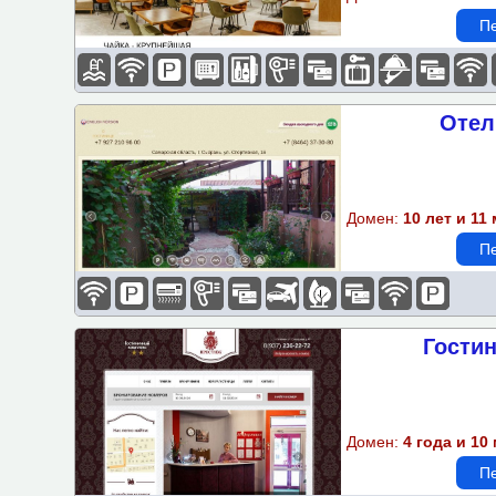
Пе
Отел
Домен:
10 лет и 11
Пе
Гости
Домен:
4 года и 10
Пе