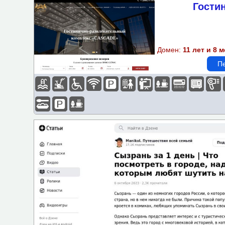
Гости
Подбор объектов по пара
Бассейн
Домен:
11 лет и 8 
Спортзал-площадка
Пе
Доступная среда
Wi-Fi
Парковка
Детская площадка
Бизнес-центр
Завтрак
Казино
Кондиционер