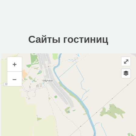
Сайты гостиниц
⤢
+
Сайты гостиниц
–
Инфраструктура
Автопарковка (8)
Банкомат (1)
Кафе (4)
Колодец (3)
Магазин (12)
Музей (12)
Парк, сквер (1)
Ресторан (5)