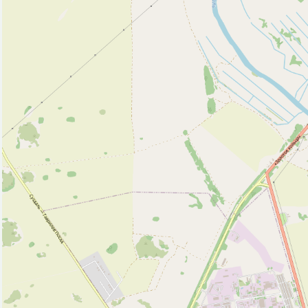
Смотровая площадка (3)
Собор (1)
Церковь (9)
Часовня (2)
Эстрада (1)
Автозаправочная станция (1)
Автомобильная зарядная станция (3)
Автомойка (2)
Бар (1)
Гостевой дом (8)
Гостиница (2)
Место для пикника (1)
Театр (1)
Хостел (2)
Исторические объекты
Памятник (3)
Городская стена (1)
Природные объекты