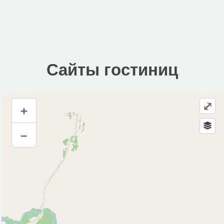
Сайты гостиниц
⤢
+
Сайты гостиниц
–
Инфраструктура
Автозаправочная станция (13)
Автомобильная зарядная станция (1)
Автомойка (5)
Автопарковка (92)
Автостанция, автовокзал (1)
Аптека (2)
Аэропорт, аэродром (1)