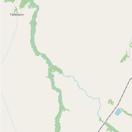
Банк (4)
Банкомат (2)
Гостиница (4)
Кафе (4)
Магазин (68)
Парк, сквер (3)
Поликлиника (3)
Полицейский участок (1)
Почта (4)
Спортивный центр (1)
Стадион (1)
Фастфуд (3)
Церковь (1)
Часовня (1)
Исторические объекты
Памятник (11)
Природные объекты
Вершина горы, холма (1)
Вход в пещеру (1)
Пляж (4)