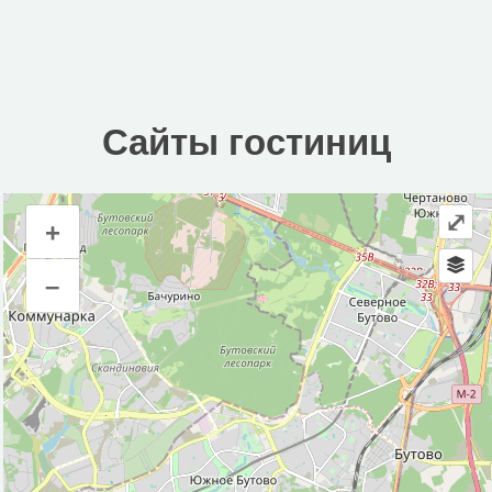
Сайты гостиниц
⤢
+
Сайты гостиниц
–
Инфраструктура
Автозаправочная станция (6)
Автомобильная зарядная станция (2)
Автомойка (12)
Автопарковка (141)
Автостанция, автовокзал (1)
Аптека (73)
Банк (21)
Банкомат (12)