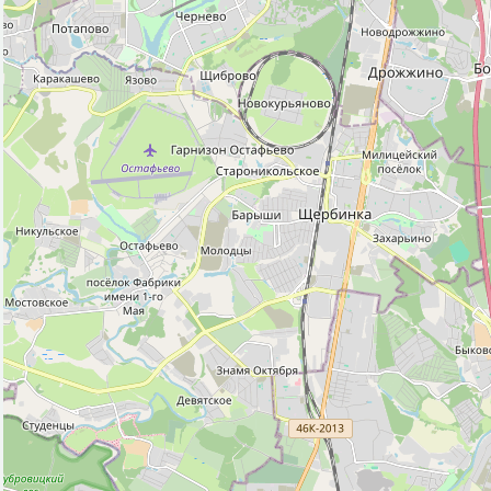
Бар (2)
Библиотека (5)
Больница (10)
Ветеринар (5)
Водонапорная башня (4)
Гостиница (4)
Кафе (22)
Колодец (1)
Ледовый каток (2)
Магазин (494)
Место для костра (1)
Место для пикника (11)
Место для рыбалки (6)
Музей (2)
Ночной клуб (1)
Паб (3)
Парк развлечений (1)
Парк, сквер (26)
Поликлиника (8)
Полицейский участок (7)
Почта (16)
Ресторан (8)