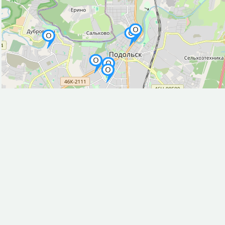
Рынок, базар (4)
Смотровая площадка (4)
Собор (1)
Спортивный центр (6)
Стадион (5)
Стоматолог (6)
Стоянка такси (1)
Театр (1)
Фастфуд (30)
Фонтан (3)
Центр искусств (1)
Церковь (6)
Часовня (2)
Платёжный терминал (6)
Исторические объекты
Памятник (45)
Усадьба, поместье (1)
Природные объекты
Источник (6)
Пляж (3)
Вход в пещеру (1)