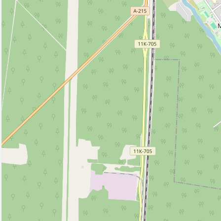
Кафе (10)
Колодец (1)
Магазин (87)
Парк, сквер (4)
Платёжный терминал (1)
Полицейский участок (1)
Почта (1)
Ресторан (3)
Спортивный центр (2)
Церковь (2)
Исторические объекты
Памятник (2)
Природные объекты