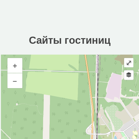
Сайты гостиниц
⤢
+
Сайты гостиниц
–
Инфраструктура
Автозаправочная станция (3)
Автомойка (3)
Автопарковка (14)
Аптека (5)
Банк (5)
Банкомат (4)
Бар (1)
Гостиница (3)