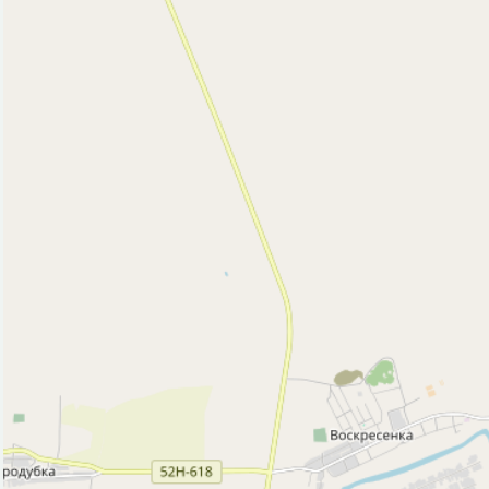
Водонапорная башня (3)
Гостиница (1)
Кафе (2)
Магазин (54)
Мотель (2)
Обслуживаемый пляж (1)
Полицейский участок (2)
Почта (4)
Стадион (1)
Театр (1)
Фастфуд (1)
Церковь (1)
Исторические объекты
Памятник (11)
Природные объекты