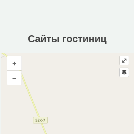
Сайты гостиниц
⤢
+
Сайты гостиниц
–
Инфраструктура
Автозаправочная станция (5)
Автомойка (3)
Автопарковка (21)
Аптека (8)
Аэропорт, аэродром (2)
Банк (2)
Банкомат (1)
Больница (1)