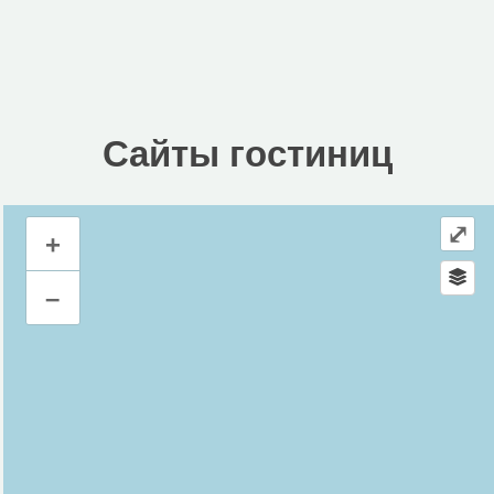
Сайты гостиниц
⤢
+
Сайты гостиниц
–
Инфраструктура
Автозаправочная станция (3)
Автомойка (2)
Автопарковка (34)
Автостанция, автовокзал (1)
Аптека (6)
Банк (3)
Банкомат (13)