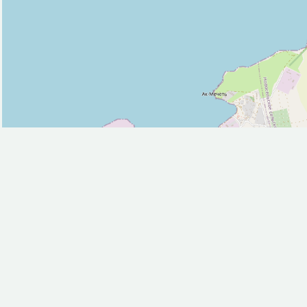
Фастфуд (2)
Церковь (1)
Исторические объекты
Место раскопок (2)
Памятник (11)
Природные объекты
Пляж (6)