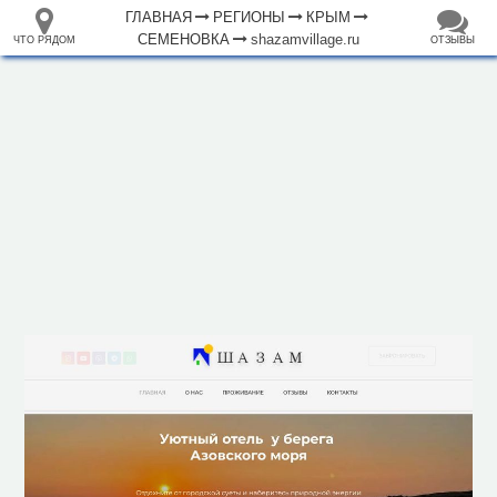
ГЛАВНАЯ
РЕГИОНЫ
КРЫМ
СЕМЕНОВКА
shazamvillage.ru
ЧТО РЯДОМ
ОТЗЫВЫ
⤢
ЧТО
+
33.105265
68.973718
РЯДОМ
Отель "Шазам"
–
Инфраструктура
Гостиница (1)
Магазин (2)
Исторические объекты
Место раскопок (1)
Природные объекты
500 м